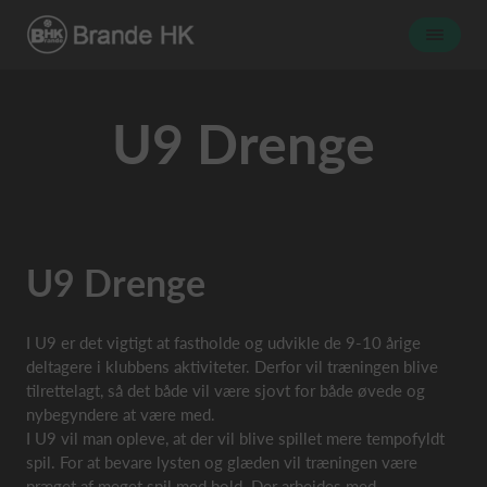
U9 Drenge
U9 Drenge
I U9 er det vigtigt at fastholde og udvikle de 9-10 årige
deltagere i klubbens aktiviteter. Derfor vil træningen blive
tilrettelagt, så det både vil være sjovt for både øvede og
nybegyndere at være med.
I U9 vil man opleve, at der vil blive spillet mere tempofyldt
spil. For at bevare lysten og glæden vil træningen være
præget af meget spil med bold. Der arbejdes med